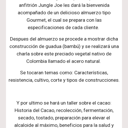
anfitrión Jungle Joe les dará la bienvenida
acompañado de un delicioso almuerzo tipo
Gourmet, el cual se prepara con las
especificaciones de cada cliente.
Despues del almuerzo se procede a mostrar dicha
construcción de guadua (bambú) y se realizará una
charla sobre este preciado vegetal nativo de
Colombia llamado el acero natural.
Se tocaran temas como: Caracter
í
sticas,
resistencia, cultivo, corte y tipos de construcciones.
Y por ultimo se hará un taller sobre el cacao:
Historia del Cacao, recolecci
ó
n, fermentaci
ó
n,
secado, tostado, preparaci
ó
n para elevar el
alcaloide al m
á
ximo, beneficios para la salud y