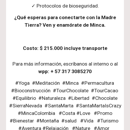
✓ Protocolos de bioseguridad.
¿Qué esperas para conectarte con la Madre
Tierra? Ven y enamórate de Minca.
Costo: $ 215.000 incluye transporte
Para más información, escríbanos al interno o al
wpp:
+ 57 317 3085270
#Yoga #Meditación #Minca #Permacultura
#Bioconstrucción #TourChocolate #TourCacao
#Equilibrio #Naturaleza #Libertad #Chocolate
#SierraNevada #SantaMarta #SantaMartaIsCrazy
#MincaColombia #Costa #Love #Promo
#Bienestar #Montaña #salud #Vida #Turismo
#Aventura #Relajación #Nature #Amor