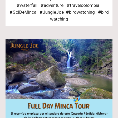
#waterfall #adventure #travelcolombia
#SolDeMinca #JungleJoe #birdwatching #bird
watching