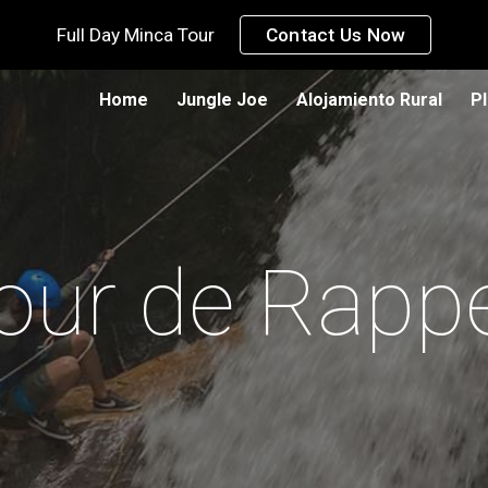
Full Day Minca Tour
Contact Us Now
ip to main content
Skip to navigat
Home
Jungle Joe
Alojamiento Rural
P
our de Rapp