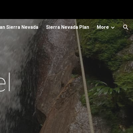
ion
lan Sierra Nevada
Sierra Nevada Plan
More
el