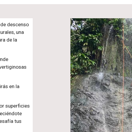
 de descenso
urales, una
ra de la
onde
vertiginosas
rás en la
.
or superficies
reciéndote
esafía tus