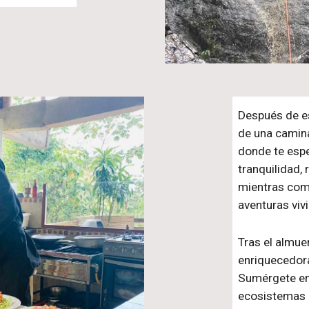
Después de es
de una camin
donde te espe
tranquilidad,
mientras comp
aventuras viv
Tras el almuer
enriquecedora
Sumérgete en 
ecosistemas 